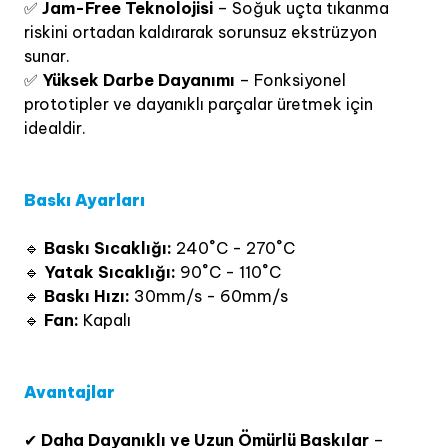
✅
Jam-Free Teknolojisi
– Soğuk uçta tıkanma
riskini ortadan kaldırarak sorunsuz ekstrüzyon
sunar.
✅
Yüksek Darbe Dayanımı
– Fonksiyonel
prototipler ve dayanıklı parçalar üretmek için
idealdir.
Baskı Ayarları
🔹
Baskı Sıcaklığı:
240˚C - 270˚C
🔹
Yatak Sıcaklığı:
90˚C - 110˚C
🔹
Baskı Hızı:
30mm/s - 60mm/s
🔹
Fan:
Kapalı
Avantajlar
✔
Daha Dayanıklı ve Uzun Ömürlü Baskılar
–