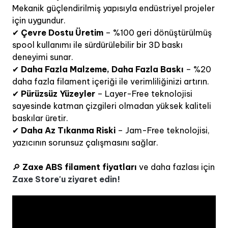
Mekanik güçlendirilmiş yapısıyla endüstriyel projeler
için uygundur.
✔
Çevre Dostu Üretim
– %100 geri dönüştürülmüş
spool kullanımı ile sürdürülebilir bir 3D baskı
deneyimi sunar.
✔
Daha Fazla Malzeme, Daha Fazla Baskı
– %20
daha fazla filament içeriği ile verimliliğinizi artırın.
✔
Pürüzsüz Yüzeyler
– Layer-Free teknolojisi
sayesinde katman çizgileri olmadan yüksek kaliteli
baskılar üretir.
✔
Daha Az Tıkanma Riski
– Jam-Free teknolojisi,
yazıcının sorunsuz çalışmasını sağlar.
🔎
Zaxe ABS filament fiyatları
ve daha fazlası için
Zaxe Store'u ziyaret edin!