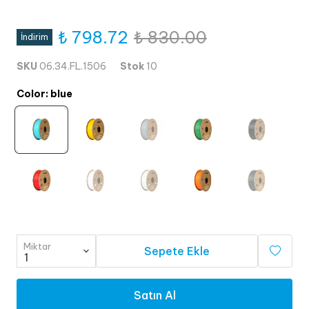
₺ 798.72
₺ 830.00
İndirim
SKU
06.34.FL.1506
Stok
10
Color
:
blue
Miktar
Sepete Ekle
Satın Al