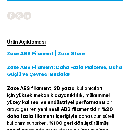
Ürün Açıklaması
Zaxe ABS Filament | Zaxe Store
Zaxe ABS Filament: Daha Fazla Malzeme, Daha
Güçlü ve Çevreci Baskılar
Zaxe ABS filament
,
3D yazıcı
kullanıcıları
için
yüksek mekanik dayanıklılık, mükemmel
yüzey kalitesi ve endüstriyel performansı
bir
araya getiren
yeni nesil ABS filamentidir
.
%20
daha fazla filament içeriğiyle
daha uzun süreli
kullanım sunarken,
%100 geri dönüştürülmüş
spool
sayesinde çevre dostu bir üretim süreci