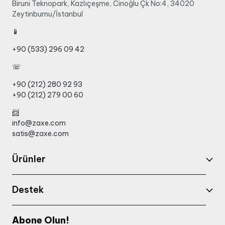
Biruni Teknopark, Kazlıçeşme, Cinoğlu Çk No:4, 34020
Zeytinburnu/İstanbul
📱
+90 (533) 296 09 42
☏
+90 (212) 280 92 93
+90 (212) 279 00 60
📨
info@zaxe.com
satis@zaxe.com
Ürünler
Destek
Abone Olun!