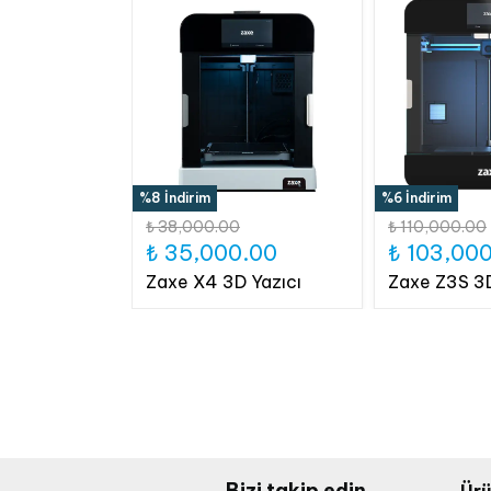
%8 İndirim
%6 İndirim
₺ 38,000.00
₺ 110,000.00
₺ 35,000.00
₺ 103,00
Zaxe X4 3D Yazıcı
Zaxe Z3S 3D
Bizi takip edin