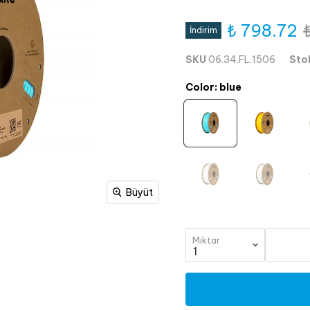
₺ 798.72
İndirim
SKU
06.34.FL.1506
Sto
Color
:
blue
Büyüt
Miktar