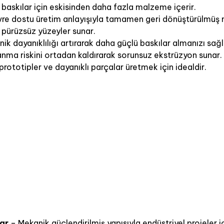
baskılar için eskisinden daha fazla malzeme içerir.
re dostu üretim anlayışıyla tamamen geri dönüştürülmüş 
pürüzsüz yüzeyler sunar.
ik dayanıklılığı artırarak daha güçlü baskılar almanızı sağl
nma riskini ortadan kaldırarak sorunsuz ekstrüzyon sunar.
rototipler ve dayanıklı parçalar üretmek için idealdir.
ar
– Mekanik güçlendirilmiş yapısıyla endüstriyel projeler i