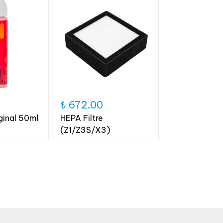
0
₺ 672.00
ginal 50ml
HEPA Filtre
(Z1/Z3S/X3)