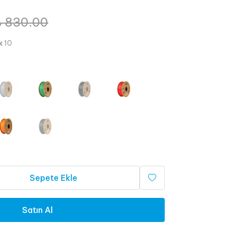
₺ 830.00
k
10
Sepete Ekle
Satın Al