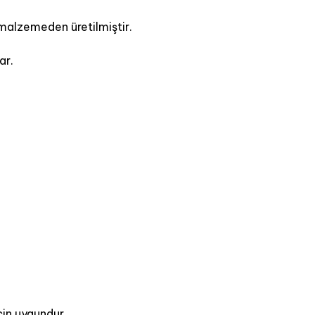
malzemeden üretilmiştir.
ar.
çin uygundur.