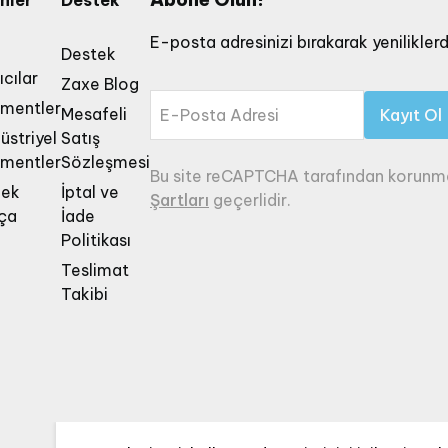
nler
Destek
E-posta adresinizi bırakarak yeniliklerd
Destek
ıcılar
Zaxe Blog
amentler
Mesafeli
E-Posta Adresi
Kayıt Ol
üstriyel
Satış
amentler
Sözleşmesi
Bu site reCAPTCHA tarafından korunm
dek
İptal ve
Şartları
geçerlidir.
ça
İade
Politikası
Teslimat
Takibi