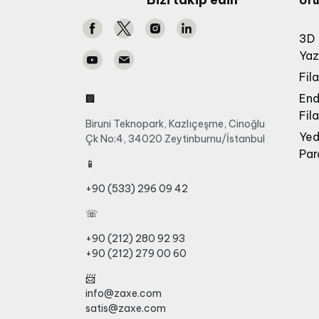
Ürü
3D
Yaz
Fil
End
🏢
Fil
Biruni Teknopark, Kazlıçeşme, Cinoğlu
Ye
Çk No:4, 34020 Zeytinburnu/İstanbul
Par
📱
+90 (533) 296 09 42
☏
+90 (212) 280 92 93
+90 (212) 279 00 60
📨
info@zaxe.com
satis@zaxe.com