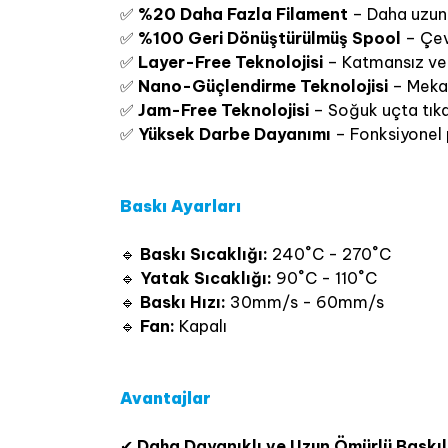
✅
%20 Daha Fazla Filament
– Daha uzun 
✅
%100 Geri Dönüştürülmüş Spool
– Çev
✅
Layer-Free Teknolojisi
– Katmansız ve 
✅
Nano-Güçlendirme Teknolojisi
– Mekan
✅
Jam-Free Teknolojisi
– Soğuk uçta tıka
✅
Yüksek Darbe Dayanımı
– Fonksiyonel p
Baskı Ayarları
🔹
Baskı Sıcaklığı:
240˚C - 270˚C
🔹
Yatak Sıcaklığı:
90˚C - 110˚C
🔹
Baskı Hızı:
30mm/s - 60mm/s
🔹
Fan:
Kapalı
Avantajlar
✔
Daha Dayanıklı ve Uzun Ömürlü Baskıl