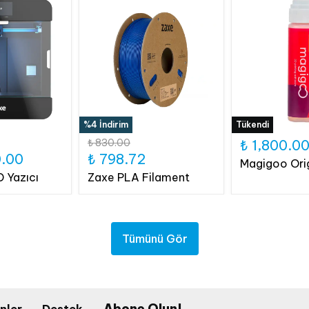
%4 İndirim
Tükendi
₺ 830.00
₺ 1,800.0
0.00
₺ 798.72
Magigoo Ori
 Yazıcı
Zaxe PLA Filament
Tümünü Gör
Abone Olun!