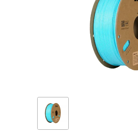
ELECTRONİCS
POWER SUPPLY MW-LRS-350-
24KO