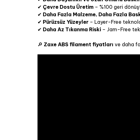
✔
Çevre Dostu Üretim
– %100 geri dönüştü
✔
Daha Fazla Malzeme, Daha Fazla Bas
✔
Pürüzsüz Yüzeyler
– Layer-Free teknoloj
✔
Daha Az Tıkanma Riski
– Jam-Free tekno
🔎
Zaxe ABS filament fiyatları
ve daha fa