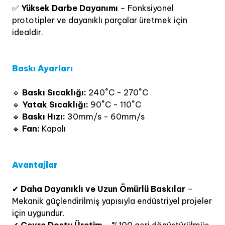
✅
Yüksek Darbe Dayanımı
– Fonksiyonel
prototipler ve dayanıklı parçalar üretmek için
idealdir.
Baskı Ayarları
🔹
Baskı Sıcaklığı:
240˚C - 270˚C
🔹
Yatak Sıcaklığı:
90˚C - 110˚C
🔹
Baskı Hızı:
30mm/s - 60mm/s
🔹
Fan:
Kapalı
Avantajlar
✔
Daha Dayanıklı ve Uzun Ömürlü Baskılar
–
Mekanik güçlendirilmiş yapısıyla endüstriyel projeler
için uygundur.
✔
Çevre Dostu Üretim
– %100 geri dönüştürülmüş