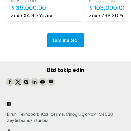
₺ 38,000.00
₺ 110,000.00
₺ 35,000.00
₺ 103,000.00
Zaxe X4 3D Yazıcı
Zaxe Z3S 3D Yazıc
Tümünü Gör
Bizi takip edin
🏢
Biruni Teknopark, Kazlıçeşme, Cinoğlu Çk No:4, 34020
Zeytinburnu/İstanbul
📱