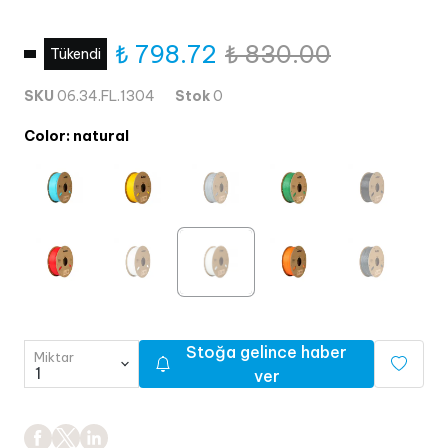
₺ 798.72
₺ 830.00
Tükendi
SKU
06.34.FL.1304
Stok
0
Color
:
natural
Stoğa gelince haber
Miktar
ver