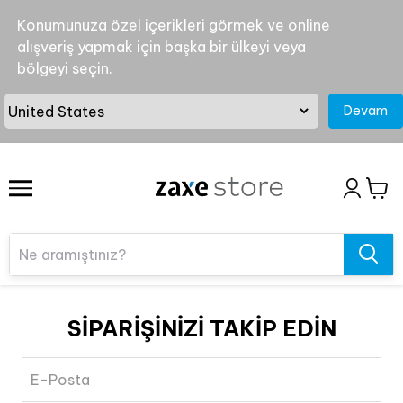
Konumunuza özel içerikleri görmek ve online
alışveriş yapmak için başka bir ülkeyi veya
bölgeyi seçin.
Devam
SİPARİŞİNİZİ TAKİP EDİN
E-Posta