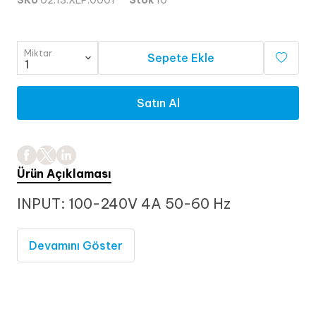
SKU
02.13.XLP.0001
Stok
10
Miktar
Sepete Ekle
Satın Al
Ürün Açıklaması
INPUT: 100-240V 4A
50-60 Hz
Devamını Göster