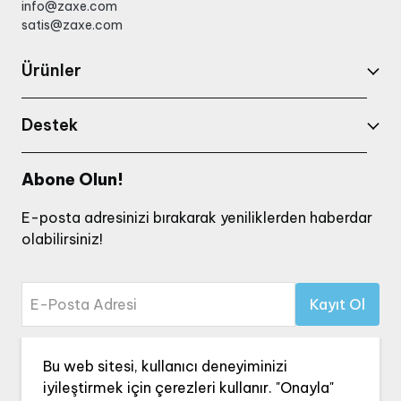
info@zaxe.com
satis@zaxe.com
Ürünler
Destek
Abone Olun!
E-posta adresinizi bırakarak yeniliklerden haberdar
olabilirsiniz!
E-Posta Adresi
Kayıt Ol
Bu site reCAPTCHA tarafından korunmaktadır ve
Bu web sitesi, kullanıcı deneyiminizi
Gizlilik Politikası
ve
Hizmet Şartları
geçerlidir.
iyileştirmek için çerezleri kullanır. "Onayla"