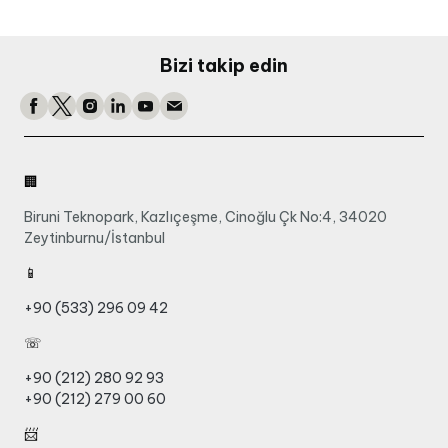
Bizi takip edin
🏢
Biruni Teknopark, Kazlıçeşme, Cinoğlu Çk No:4, 34020
Zeytinburnu/İstanbul
📱
+90 (533) 296 09 42
☏
+90 (212) 280 92 93
+90 (212) 279 00 60
📨