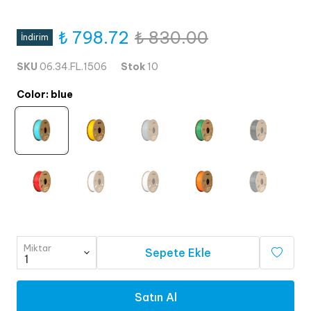
₺ 798.72
₺ 830.00
İndirim
SKU
06.34.FL.1506
Stok
10
Color
:
blue
Miktar
Sepete Ekle
Satın Al