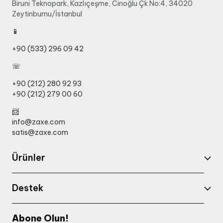
Biruni Teknopark, Kazlıçeşme, Cinoğlu Çk No:4, 34020
Zeytinburnu/İstanbul
📱
+90 (533) 296 09 42
☏
+90 (212) 280 92 93
+90 (212) 279 00 60
📨
info@zaxe.com
satis@zaxe.com
Ürünler
Destek
Abone Olun!