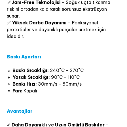
✅
Jam-Free Teknolojisi
– Soğuk uçta tıkanma
riskini ortadan kaldırarak sorunsuz ekstrüzyon
sunar.
✅
Yüksek Darbe Dayanımı
– Fonksiyonel
prototipler ve dayanıklı parçalar üretmek için
idealdir.
Baskı Ayarları
🔹
Baskı Sıcaklığı:
240˚C - 270˚C
🔹
Yatak Sıcaklığı:
90˚C - 110˚C
🔹
Baskı Hızı:
30mm/s - 60mm/s
🔹
Fan:
Kapalı
Avantajlar
✔
Daha Dayanıklı ve Uzun Ömürlü Baskılar
–