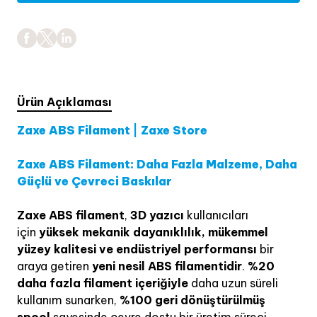
Ürün Açıklaması
Zaxe ABS Filament | Zaxe Store
Zaxe ABS Filament: Daha Fazla Malzeme, Daha
Güçlü ve Çevreci Baskılar
Zaxe ABS filament
,
3D yazıcı
kullanıcıları
için
yüksek mekanik dayanıklılık, mükemmel
yüzey kalitesi ve endüstriyel performansı
bir
araya getiren
yeni nesil ABS filamentidir
.
%20
daha fazla filament içeriğiyle
daha uzun süreli
kullanım sunarken,
%100 geri dönüştürülmüş
spool
sayesinde çevre dostu bir üretim süreci