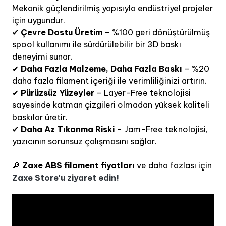
Mekanik güçlendirilmiş yapısıyla endüstriyel projeler
için uygundur.
✔
Çevre Dostu Üretim
– %100 geri dönüştürülmüş
spool kullanımı ile sürdürülebilir bir 3D baskı
deneyimi sunar.
✔
Daha Fazla Malzeme, Daha Fazla Baskı
– %20
daha fazla filament içeriği ile verimliliğinizi artırın.
✔
Pürüzsüz Yüzeyler
– Layer-Free teknolojisi
sayesinde katman çizgileri olmadan yüksek kaliteli
baskılar üretir.
✔
Daha Az Tıkanma Riski
– Jam-Free teknolojisi,
yazıcının sorunsuz çalışmasını sağlar.
🔎
Zaxe ABS filament fiyatları
ve daha fazlası için
Zaxe Store'u ziyaret edin!